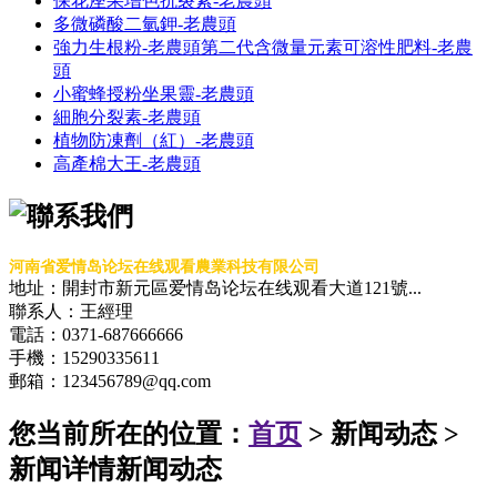
保花座果增色抗裂素-老農頭
多微磷酸二氫鉀-老農頭
強力生根粉-老農頭第二代含微量元素可溶性肥料-老農
頭
小蜜蜂授粉坐果靈-老農頭
細胞分裂素-老農頭
植物防凍劑（紅）-老農頭
高產棉大王-老農頭
河南省爱情岛论坛在线观看農業科技有限公司
地址：開封市新元區爱情岛论坛在线观看大道121號...
聯系人：王經理
電話：0371-687666666
手機：15290335611
郵箱：123456789@qq.com
您当前所在的位置：
首页
> 新闻动态 >
新闻详情
新闻动态