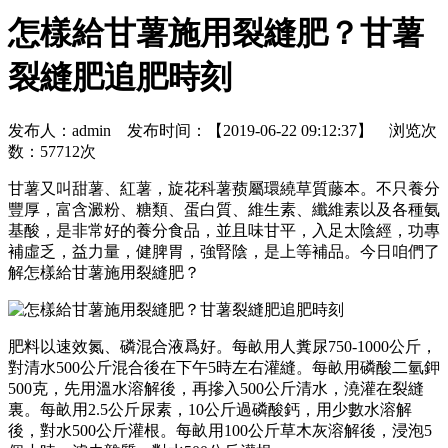
怎樣給甘薯施用裂縫肥？甘薯
裂縫肥追肥時刻
发布人：admin 发布时间：【2019-06-22 09:12:37】 浏览次
数：57712次
甘薯又叫甜薯、紅薯，旋花科薯蓣屬環繞草質藤本。不只養分
豐厚，富含澱粉、糖類、蛋白質、維生素、纖維素以及各種氨
基酸，是非常好的養分食品，並且味甘平，入足太陰經，功專
補虛乏，益力量，健脾胃，強腎陰，是上等補品。今日咱們了
解怎樣給甘薯施用裂縫肥？
肥料以速效氮、磷混合液爲好。每畝用人糞尿750-1000公斤，
對清水500公斤混合後在下午5時左右灌縫。每畝用磷酸二氫鉀
500克，先用溫水溶解後，再摻入500公斤清水，澆灌在裂縫
裏。每畝用2.5公斤尿素，10公斤過磷酸鈣，用少數水溶解
後，對水500公斤灌根。每畝用100公斤草木灰溶解後，浸泡5