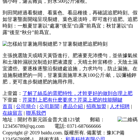
個小時，濾去雜質，對水500公斤灌根。
到田間經過看裂縫、看葉色、看品種後，再確認追肥時刻。假
如甘薯壟面開端呈現裂縫、葉色退淡時，即可進行追肥。追肥
時刻：一般夏甘薯以“處薯”後至“白露”前爲宜；秋甘薯以“白
露”後至“秋分”前爲宜。
主張挑選陰天或晴天黃昏進行。肥液要充沛攪勻，並依據氣候
和土壤幹濕狀況制造好肥液濃度，天晴土幹宜稀些，天陰土濕
宜濃些。要逐株逐壟沿裂縫處追施，力求均勻，防止漏施。在
追施裂縫肥的一同，甘薯葉面施草木灰100公斤/畝，以彌補鉀
肥，更可進步裂縫肥的施用作用。
上壹篇：
了解了絲瓜的需肥特性，才幹更好的做到合理上肥
下壹篇：
芹菜對上肥有什麽要求？芹菜上肥的技能關鍵
首頁
|
公司簡介
|
公司新聞
|
產品介紹
|
招商加盟
|
人才招聘
|
在線留言
|
聯系我們
地址：開封市新元區金普大道121號 郵箱：
123456789@qq.com 電話: 0371-687666666
Copyright @ 2019 baidu.com. 版權所有. 備案號：豫ICP備
123456789號-1 技術支持：
和美科技有限公司