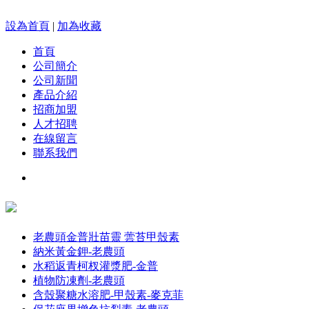
設為首頁
|
加為收藏
首頁
公司簡介
公司新聞
產品介紹
招商加盟
人才招聘
在線留言
聯系我們
老農頭金普壯苗靈 蕓苔甲殼素
納米黃金鉀-老農頭
水稻返青柯杈灌漿肥-金普
植物防凍劑-老農頭
含殼聚糖水溶肥-甲殼素-麥克菲